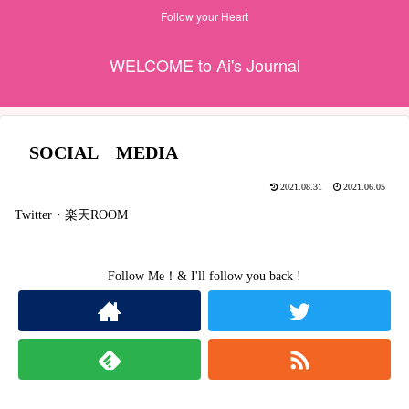
Follow your Heart
WELCOME to Ai's Journal
SOCIAL MEDIA
2021.08.31
2021.06.05
Twitter・楽天ROOM
Follow Me！& I'll follow you back !