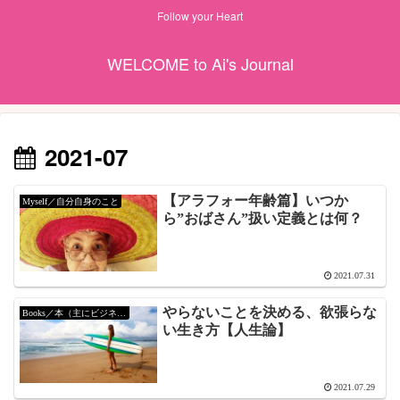
Follow your Heart
WELCOME to Ai's Journal
2021-07
【アラフォー年齢篇】いつか
Myself／自分自身のこと
ら”おばさん”扱い定義とは何？
2021.07.31
やらないことを決める、欲張らな
Books／本（主にビジネス）
い生き方【人生論】
2021.07.29