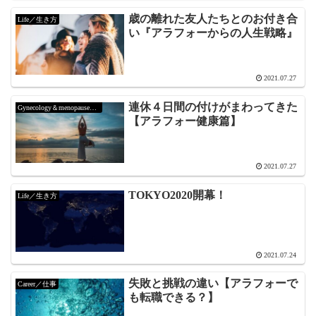
歳の離れた友人たちとのお付き合
Life／生き方
い『アラフォーからの人生戦略』
2021.07.27
連休４日間の付けがまわってきた
Gynecology＆menopause／婦人科＆更年期
【アラフォー健康篇】
2021.07.27
TOKYO2020開幕！
Life／生き方
2021.07.24
失敗と挑戦の違い【アラフォーで
Career／仕事
も転職できる？】