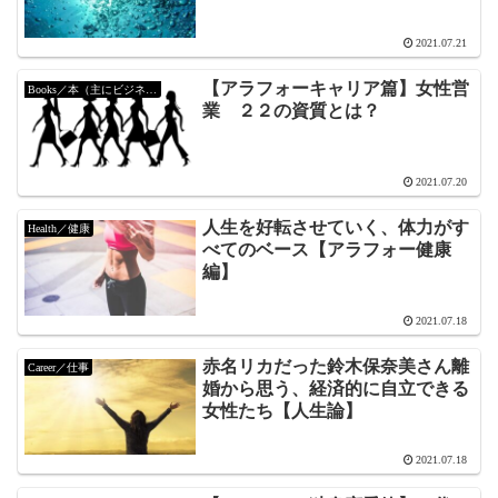
2021.07.21
【アラフォーキャリア篇】女性営
Books／本（主にビジネス）
業 ２２の資質とは？
2021.07.20
人生を好転させていく、体力がす
Health／健康
べてのベース【アラフォー健康
編】
2021.07.18
赤名リカだった鈴木保奈美さん離
Career／仕事
婚から思う、経済的に自立できる
女性たち【人生論】
2021.07.18