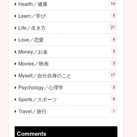
Health／健康
14
Learn／学び
5
Life／生き方
27
Love／恋愛
6
Money／お金
3
Movies／映画
3
Myself／自分自身のこと
17
Psychology／心理学
2
Sports／スポーツ
6
Travel／旅行
1
Comments