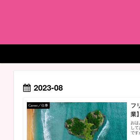
2023-08
フ
Career／仕事
業
おは
して
です