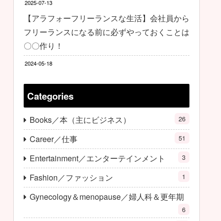
2025-07-13
【アラフォーフリーランスな生活】会社員から
フリーランスになる前に必ずやっておくことは
〇〇作り！
2024-05-18
Categories
Books／本（主にビジネス）
26
Career／仕事
51
Entertainment／エンターテインメント
3
Fashion／ファッション
1
Gynecology＆menopause／婦人科＆更年期
6