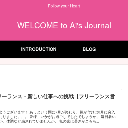
Follow your Heart
WELCOME to Ai's Journal
INTRODUCTION
BLOG
リーランス・新しい仕事への挑戦【フリーランス営
】
ようございます！ あっという間に7月が終わり、気が付けば8月に突入
おりました。。。 皆様、いかがお過ごしでしたでしょうか。 毎日暑い
が、体調など崩されていませんか。 私の家は暑さがこもら...