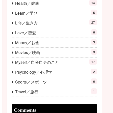
Health／健康
14
Learn／学び
5
Life／生き方
27
Love／恋愛
6
Money／お金
3
Movies／映画
3
Myself／自分自身のこと
17
Psychology／心理学
2
Sports／スポーツ
6
Travel／旅行
1
Comments