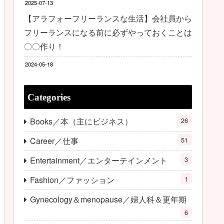
2025-07-13
【アラフォーフリーランスな生活】会社員から
フリーランスになる前に必ずやっておくことは
〇〇作り！
2024-05-18
Categories
Books／本（主にビジネス）
26
Career／仕事
51
Entertainment／エンターテインメント
3
Fashion／ファッション
1
Gynecology＆menopause／婦人科＆更年期
6