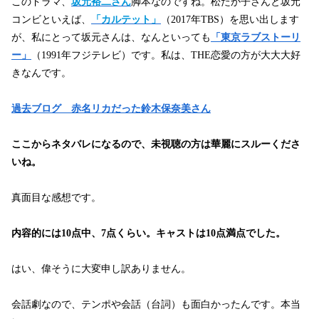
このドラマ、
坂元裕二さん
脚本なのですね。松たか子さんと坂元
コンビといえば、
「カルテット」
（2017年TBS）を思い出します
が、私にとって坂元さんは、なんといっても
「東京ラブストーリ
ー」
（1991年フジテレビ）です。私は、THE恋愛の方が大大大好
きなんです。
過去ブログ 赤名リカだった鈴木保奈美さん
ここからネタバレになるので、未視聴の方は華麗にスルーくださ
いね。
真面目な感想です。
内容的には10点中、7点くらい。キャストは10点満点でした。
はい、偉そうに大変申し訳ありません。
会話劇なので、テンポや会話（台詞）も面白かったんです。本当