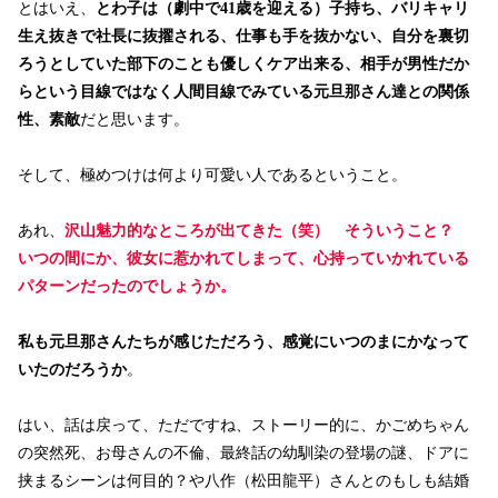
とはいえ、
とわ子は（劇中で41歳を迎える）子持ち、バリキャリ
生え抜きで社長に抜擢される、仕事も手を抜かない、自分を裏切
ろうとしていた部下のことも優しくケア出来る、相手が男性だか
らという目線ではなく人間目線でみている元旦那さん達との関係
性、素敵
だと思います。
そして、極めつけは何より可愛い人であるということ。
あれ、
沢山魅力的なところが出てきた（笑） そういうこと？
いつの間にか、彼女に惹かれてしまって、心持っていかれている
パターンだったのでしょうか。
私も元旦那さんたちが感じただろう、感覚にいつのまにかなって
いたのだろうか
。
はい、話は戻って、ただですね、ストーリー的に、かごめちゃん
の突然死、お母さんの不倫、最終話の幼馴染の登場の謎、ドアに
挟まるシーンは何目的？や八作（松田龍平）さんとのもしも結婚