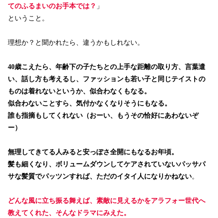
てのふるまいのお手本では？
」
ということ。
理想か？と聞かれたら、違うかもしれない。
40歳こえたら、年齢下の子たちとの上手な距離の取り方、言葉遣
い、話し方も考えるし、ファッションも若い子と同じテイストの
ものは着れないというか、似合わなくもなる。
似合わないことすら、気付かなくなりそうにもなる。
誰も指摘もしてくれない（おーい、もうその恰好にあわないぞ
ー）
無理してきてる人みると安っぽさ全開にもなるお年頃。
髪も細くなり、ボリュームダウンしてケアされていないパッサパ
サな髪質でパッツンすれば、ただのイタイ人になりかねない
。
どんな風に立ち振る舞えば、素敵に見えるかをアラフォー世代へ
教えてくれた、そんなドラマにみえた。