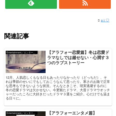
a i ♡
関連記事
【アラフォー恋愛篇】冬は恋愛ド
Entertainment／エンターテインメント
ラマなしでは越せない・心潤す３
つのラブストーリー
12月、人肌恋しくもなる日もあったりなかったり（どっちだ）、そ
れは季節のせいにでもしておこうなんて思ったり。寒さのお陰で正常
な思考もできないような状況。そんなときこそ、現実逃避するのに
冬の恋愛ドラマは欠かせない。今更観たドラマ、大昔ドラマウオッチ
ャーだったころに大好きだったドラマ３選をご紹介。心だけでも温ま
る日々に。
【アラフォーエンタメ篇】
Entertainment／エンターテインメント