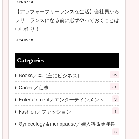
2025-07-13
【アラフォーフリーランスな生活】会社員から
フリーランスになる前に必ずやっておくことは
〇〇作り！
2024-05-18
Categories
Books／本（主にビジネス）
26
Career／仕事
51
Entertainment／エンターテインメント
3
Fashion／ファッション
1
Gynecology＆menopause／婦人科＆更年期
6