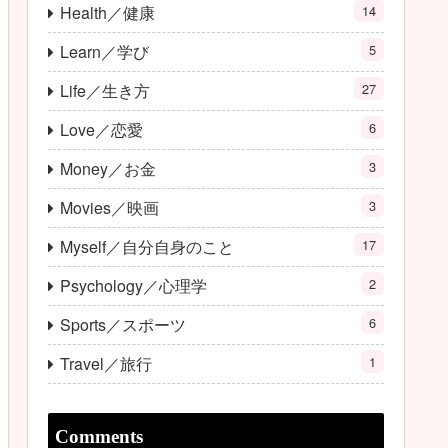
Health／健康
14
Learn／学び
5
Life／生き方
27
Love／恋愛
6
Money／お金
3
Movies／映画
3
Myself／自分自身のこと
17
Psychology／心理学
2
Sports／スポーツ
6
Travel／旅行
1
Comments