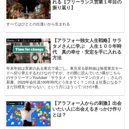
れる【フリーランス営業１年目の
振り返り】
すべてはひととの出逢いから生まれる
【アラフォー独女人生戦略】サラ
Books／本（主にビジネス）
タメさんに学ぶ 人生１００年時
代 真の幸せ・安定を手に入れる
方法
年末年始は実家のある東北で過ごし、東京戻る新幹線は毎度東京モー
ドへ切り替えするわけなのですが、その際に読んでいた1冊がこちら
のサラリーマンYoutuber「サラタメ（サラリーマンのタメ）」さんの
新書。2022年会社員100年時代どう生きてく？このまま社畜になる？
まだ目標見つからない、という方にはうってつけの1冊。
【アラフォー人からの刺激】出会
Career／仕事
いたい人に出会えるきっかけ作り
とは？