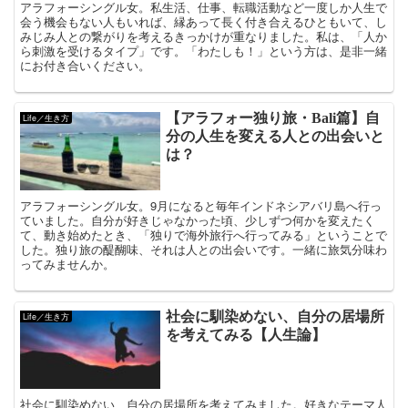
アラフォーシングル女。私生活、仕事、転職活動など一度しか人生で
会う機会もない人もいれば、縁あって長く付き合えるひともいて、し
みじみ人との繋がりを考えるきっかけが重なりました。私は、「人か
ら刺激を受けるタイプ」です。「わたしも！」という方は、是非一緒
にお付き合いください。
【アラフォー独り旅・Bali篇】自
Life／生き方
分の人生を変える人との出会いと
は？
アラフォーシングル女。9月になると毎年インドネシアバリ島へ行っ
ていました。自分が好きじゃなかった頃、少しずつ何かを変えたく
て、動き始めたとき、「独りで海外旅行へ行ってみる」ということで
した。独り旅の醍醐味、それは人との出会いです。一緒に旅気分味わ
ってみませんか。
社会に馴染めない、自分の居場所
Life／生き方
を考えてみる【人生論】
社会に馴染めない、自分の居場所を考えてみました。好きなテーマ人